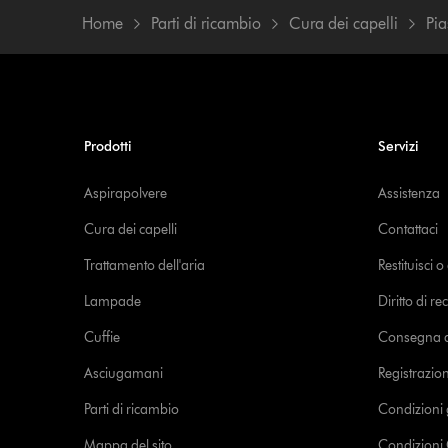
Home
Parti di ricambio
Cura dei capelli
Pia
Prodotti
Servizi
Aspirapolvere
Assistenza
Cura dei capelli
Contattaci
Trattamento dell'aria
Restituisci 
Lampade
Diritto di re
Cuffie
Consegna de
Asciugamani
Registrazio
Parti di ricambio
Condizioni 
Mappa del sito
Condizioni 