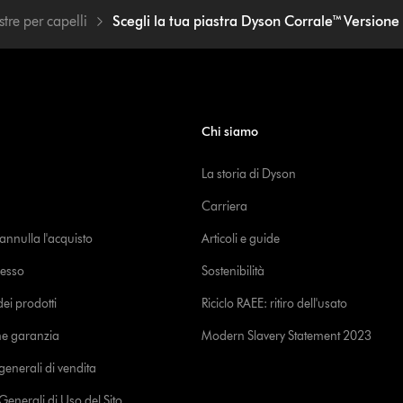
stre per capelli
Scegli la tua piastra Dyson Corrale™ Versione
Chi siamo
La storia di Dyson
Carriera
o annulla l'acquisto
Articoli e guide
cesso
Sostenibilità
i prodotti
Riciclo RAEE: ritiro dell'usato
ne garanzia
Modern Slavery Statement 2023
generali di vendita
Generali di Uso del Sito