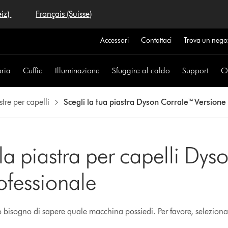
eiz)
Français (Suisse)
Accessori
Contattaci
Trova un nego
aria
Cuffie
Illuminazione
Sfuggire al caldo
Support
Of
stre per capelli
Scegli la tua piastra Dyson Corrale™ Versione
 la piastra per capelli Dys
ofessionale
mo bisogno di sapere quale macchina possiedi. Per favore, seleziona