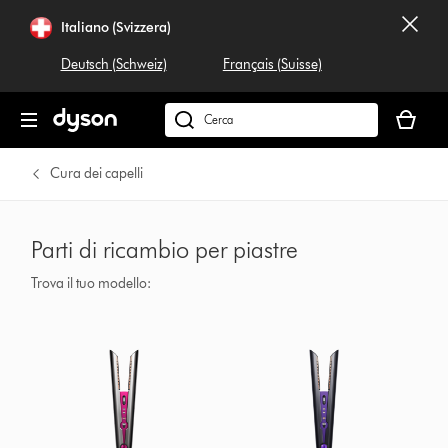
Italiano (Svizzera)
Deutsch (Schweiz)
Français (Suisse)
Il
carrello
Cerca
è
su
vuoto
dyson.ch
Cura dei capelli
Parti di ricambio per piastre
Trova il tuo modello: