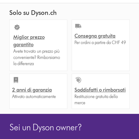
list
to
Solo su Dyson.ch
show
reviews
for
Consegna gratuita
Miglior prezzo
that
Per ordini a partire da CHF 49
garantito
model
Avete trovato un prezzo più
below
conveniente? Rimborsiamo
la differenza
2 anni di garanzia
Soddisfatti o rimborsati
Attivato automaticamente
Restituzione gratuita della
merce
Sei un Dyson owner?