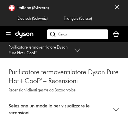
Salta
Italiano (Svizzera)
navigazione
Deutsch (Schweiz)
Français (Suisse)
Il
carrello
Cerca
è
su
Purificatore termoventilatore Dyson
vuoto
dyson.ch
Pure Hot+Cool™
Purificatore termoventilatore Dyson Pure
Hot+Cool™ – Recensioni
Recensioni clienti gestite da Bazaarvoice
Select
Seleziona un modello per visualizzare le
a
recensioni
button
from
the