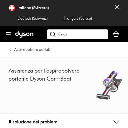
Salta
Italiano (Svizzera)
navigazione
Deutsch (Schweiz)
Français (Suisse)
Il
carrello
Cerca
è
su
vuoto
dyson.ch
Aspirapolvere portatili
Assistenza per l’aspirapolvere
portatile Dyson Car+Boat
Risoluzione dei problemi