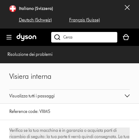
Salta
Italiano (Svizzera)
navigazione
Deutsch (Schweiz)
Français (Suisse)
Il
carrello
Cerca
è
su
vuoto
dyson.ch
Risoluzione dei problemi
Visiera interna
Visualizza tutti i passaggi
Reference code:
VXM5
Verifica se la tua macchina è in garanzia o acquista parti di
ricambio di seguito: la tua parte ti verrà quindi consegnata. La tua