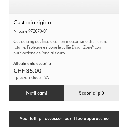
Custodia
Custodia rigida
rigida
N. parte 972070-01
Custodia rigida, fissata con un meccanismo di chiusura
rotante. Protegge e ripone le cuffie Dyson Zone™ con
purificazione dell'aria al sicuro.
Attualmente esaurito
CHF 35.00
Il prezzo include l’IVA
Notificami
Scopri di più
Vedi tutti gli accessori per il tuo apparecchio