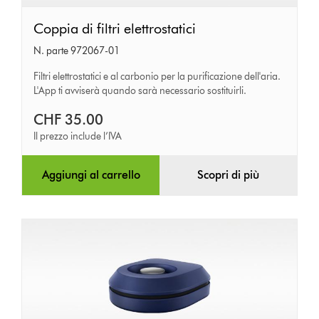
Coppia
Coppia di filtri elettrostatici
di
N. parte 972067-01
filtri
Filtri elettrostatici e al carbonio per la purificazione dell'aria.
elettrostatici
L'App ti avviserà quando sarà necessario sostituirli.
CHF 35.00
Il prezzo include l’IVA
Aggiungi al carrello
Scopri di più