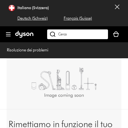
Salta
Italiano (Svizzera)
navigazione
Deutsch (Schweiz)
Français (Suisse)
Il
carrello
Cerca
è
su
vuoto
dyson.ch
Risoluzione dei problemi
Rimettiamo in funzione il tuo