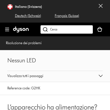
Salta
Italiano (Svizzera)
navigazione
Deutsch (Schweiz)
Français (Suisse)
Il
carrello
Cerca
è
su
vuoto
dyson.ch
Risoluzione dei problemi
Nessun LED
Visualizza tutti i passaggi
Reference code:
G2HK
L’apparecchio ha alimentazione?