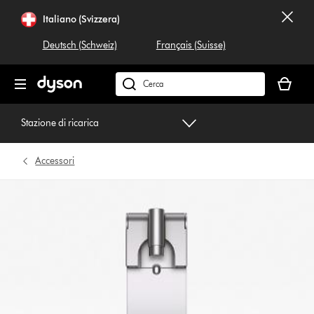
Salta
Italiano (Svizzera)
navigazione
Deutsch (Schweiz)
Français (Suisse)
Il
carrello
Cerca
è
su
vuoto
dyson.ch
Stazione di ricarica
Accessori