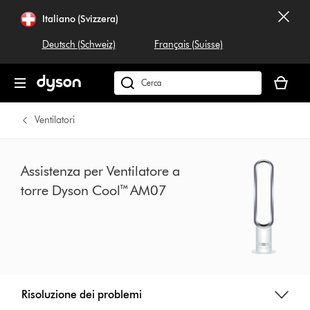
Salta
Italiano (Svizzera)
navigazione
Deutsch (Schweiz)
Français (Suisse)
Il
carrello
Cerca
è
su
vuoto
dyson.ch
Ventilatori
Assistenza per Ventilatore a
torre Dyson Cool™ AM07
Risoluzione dei problemi