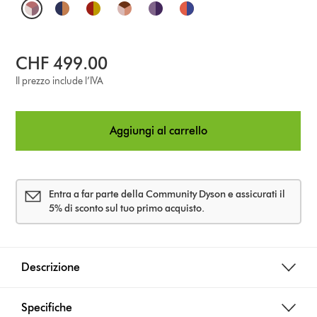
O
p
t
CHF 499.00
i
Il prezzo include l’IVA
o
Aggiungi al carrello
n
s
Entra a far parte della Community Dyson e assicurati il
5% di sconto sul tuo primo acquisto.
Descrizione
Specifiche