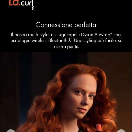
Connessione perfetta
Il nostro multi-styler asciugacapelli Dyson Airwrap™ con
tecnologia wireless Bluetooth®. Uno styling più facile, su
misura per te.
This
is
a
carousel
with
slides.
Use
Next
and
Previous
buttons
to
navigate,
or