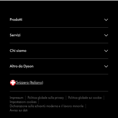
Prodotti
Servizi
Chi siamo
Altro da Dyson
Svizzera (Italiano)
Impressum
Politica globale sulla privacy
Politica globale sui cookie
Impostazioni cookies
Dichiarazione sulla schiavitù moderna e il lavoro minorile
Avviso sui dati