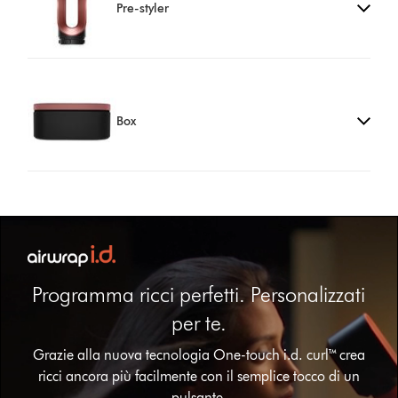
Pre-styler
Box
Programma ricci perfetti. Personalizzati
per te.
Apri
Grazie alla nuova tecnologia One-touch i.d. curl™ crea
trascrizione
ricci ancora più facilmente con il semplice tocco di un
video
pulsante.