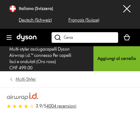
Salta
Italiano (Svizzera)
navigazione
Deutsch (Schweiz)
Français (Suisse)
Il
carrello
Cerca
è
su
Multi-styler asciugacapelli Dyson
vuoto
dyson.ch
Airwrap i.d.™ connesso Per capelli
Aggiungi al carrello
lisci e ondulati (Oro rosa)
CHF 499.00
Multi-Styler
3.9 stars out of 5 from 4004
3.9
/5
4004 recensioni
recensioni