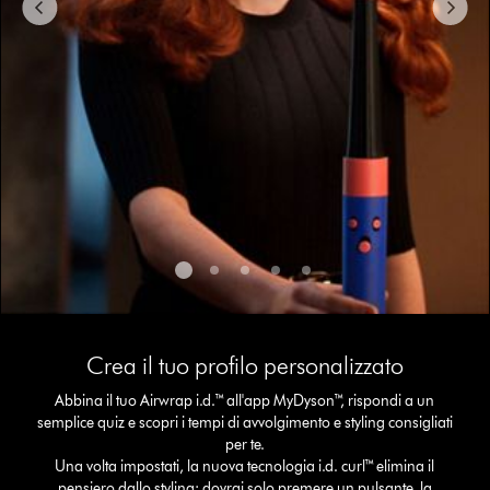
jump
to
a
slide
with
the
slide
dots.
This
is
Crea il tuo profilo personalizzato
a
carousel
Abbina il tuo Airwrap i.d.™ all'app MyDyson™, rispondi a un
with
semplice quiz e scopri i tempi di avvolgimento e styling consigliati
slides.
per te.
Use
Una volta impostati, la nuova tecnologia i.d. curl™ elimina il
Next
pensiero dallo styling: dovrai solo premere un pulsante, la