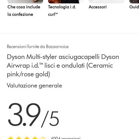
Che cosa include
Tecnologia i.d.
Accessori
Guide
la confezione
curl™
Recensioni fornite da Bazaarvoice
Dyson Multi-styler asciugacapelli Dyson
Airwrap i.d.™ lisci e ondulati (Ceramic
pink/rose gold)
Valutazione generale
3.9 stars out of 5 from 4004 recensioni
3.9
/5
4004 recensioni