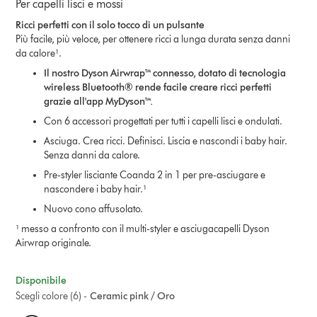
Per capelli lisci e mossi
Ricci perfetti con il solo tocco di un pulsante
Più facile, più veloce, per ottenere ricci a lunga durata senza danni
da calore¹.
Il nostro Dyson Airwrap™ connesso, dotato di tecnologia
wireless Bluetooth® rende facile creare ricci perfetti
grazie all'app MyDyson™.
Con 6 accessori progettati per tutti i capelli lisci e ondulati.
Asciuga. Crea ricci. Definisci. Liscia e nascondi i baby hair.
Senza danni da calore.
Pre-styler lisciante Coanda 2 in 1 per pre-asciugare e
nascondere i baby hair.¹
Nuovo cono affusolato.
¹ messo a confronto con il multi-styler e asciugacapelli Dyson
Airwrap originale.
Disponibile
Scegli colore (6) -
Ceramic pink / Oro