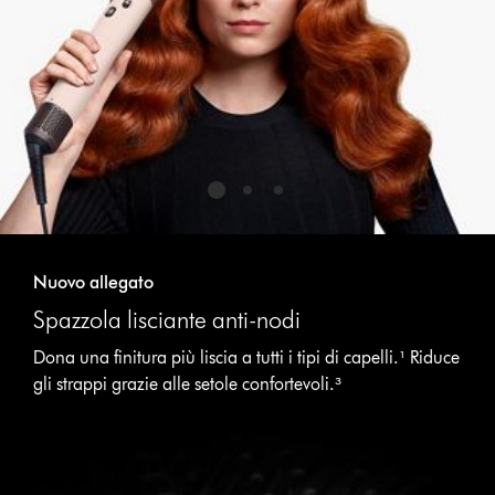
slide
with
the
slide
dots.
Nuovo allegato
Spazzola lisciante anti-nodi
Dona una finitura più liscia a tutti i tipi di capelli.¹ Riduce
gli strappi grazie alle setole confortevoli.³