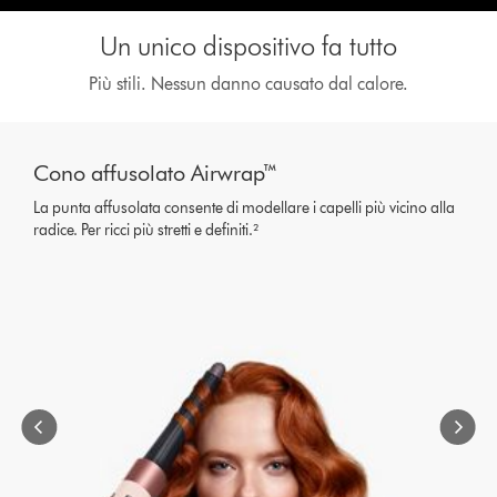
Un unico dispositivo fa tutto
Più stili. Nessun danno causato dal calore.
This
is
Cono affusolato Airwrap™
a
carousel
La punta affusolata consente di modellare i capelli più vicino alla
with
radice. Per ricci più stretti e definiti.²
slides.
Use
Next
and
Previous
buttons
to
navigate,
or
jump
to
a