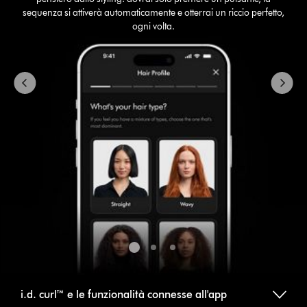
and
sequenza si attiverà automaticamente e otterrai un riccio perfetto,
Previous
ogni volta.
buttons
to
navigate,
or
jump
to
a
slide
with
the
slide
dots.
i.d. curl™ e le funzionalità connesse all'app