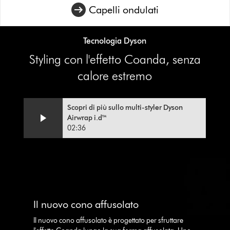
Capelli ondulati
Tecnologia Dyson
Styling con l'effetto Coanda, senza
calore estremo
Scopri di più sullo multi-styler Dyson
Airwrap i.d™
02:36
This
is
a
carousel
Il nuovo cono affusolato
with
slides.
Il nuovo cono affusolato è progettato per sfruttare
Use