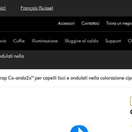
eiz)
Français (Suisse)
Accessori
Contattaci
Trova un nego
aria
Cuffie
Illuminazione
Sfuggire al caldo
Support
Of
dulati nella
ap Co-anda2x™ per capelli lisci e ondulati nella colorazione cip