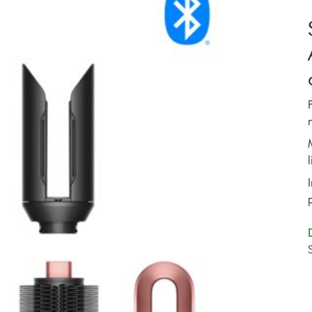
M
p
S