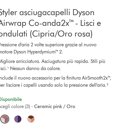
Styler asciugacapelli Dyson
Airwrap Co-anda2x™ - Lisci e
ondulati (Cipria/Oro rosa)
Pressione d'aria 2 volte superiore grazie al nuovo
motore Dyson Hyperdymium™ 2.
igliore arricciatura. Asciugatura più rapida. Stili più
lisci.¹ Nessun danno da calore.
Include il nuovo accessorio per la finitura AirSmooth2x™,
er lisciare i capelli usando solo la pressione dell'aria.²
Disponibile
cegli colore (3) -
Ceramic pink / Oro
O
p