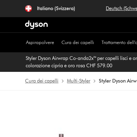
Salta
Italiano (Svizzera)
Deutsch (Schw
navigazione
Aspirapolvere
Cura dei capelli
Trattamento dell'
Styler Dyson Airwrap Co-anda2x™ per capelli lisci e on
colorazione cipria e oro rosa CHF 579.00
Cura dei capelli
Multi-Styler
Styler Dyson Airwr