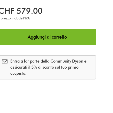
CHF 579.00
l prezzo include l’IVA
o
n
Aggiungi al carrello
s
Entra a far parte della Community Dyson e
assicurati il 5% di sconto sul tuo primo
acquisto.