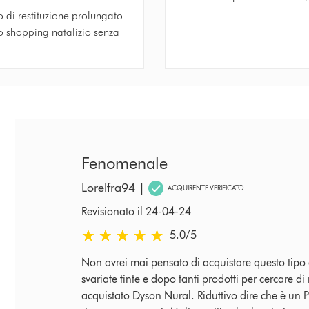
 di restituzione prolungato
o shopping natalizio senza
Fenomenale
Lorelfra94
|
ACQUIRENTE VERIFICATO
Revisionato il 24-04-24
5.0 stars out of 5 from Revisionato il 24-04-24 r
5.0
/5
Non avrei mai pensato di acquistare questo tipo 
svariate tinte e dopo tanti prodotti per cercare 
acquistato Dyson Nural. Riduttivo dire che è un 