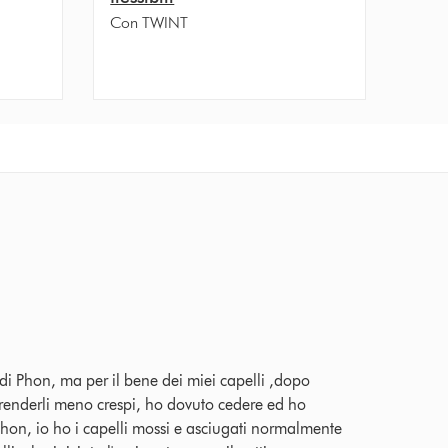
Con TWINT
ecensioni
di Phon, ma per il bene dei miei capelli ,dopo
di renderli meno crespi, ho dovuto cedere ed ho
Phon, io ho i capelli mossi e asciugati normalmente