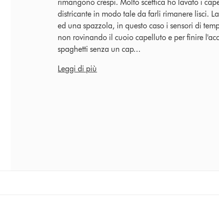
rimangono crespi. Molto scettica ho lavato i capel
districante in modo tale da farli rimanere lisci. 
ed una spazzola, in questo caso i sensori di te
non rovinando il cuoio capelluto e per finire l'acc
spaghetti senza un cap...
Leggi di più