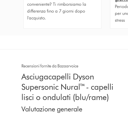
conveniente? Ti rimborsiamo la
Periodo
differenza fino a 7 giorni dopo
per un
l'acquisto.
stress
Recensioni fornite da Bazaarvoice
Asciugacapelli Dyson
Supersonic Nural™ - capelli
lisci o ondulati (blu/rame)
Valutazione generale
4.4 stars out of 5 from 1413 recensioni