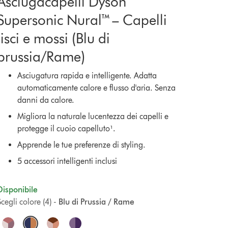
Asciugacapelli Dyson
Supersonic Nural™ – Capelli
lisci e mossi (Blu di
prussia/Rame)
Asciugatura rapida e intelligente. Adatta
automaticamente calore e flusso d'aria. Senza
danni da calore.
Migliora la naturale lucentezza dei capelli e
protegge il cuoio capelluto¹.
Apprende le tue preferenze di styling.
5 accessori intelligenti inclusi
Disponibile
cegli colore (4) -
Blu di Prussia / Rame
O