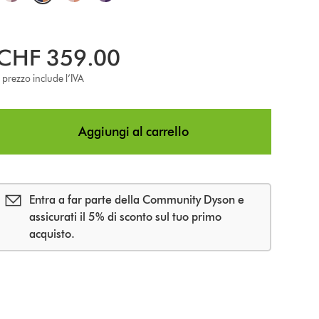
p
CHF 359.00
l prezzo include l’IVA
o
n
Aggiungi al carrello
s
Entra a far parte della Community Dyson e
assicurati il 5% di sconto sul tuo primo
acquisto.