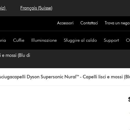
eiz)
Français (Suisse)
Accessori
Contattaci
Trova un nego
aria
Cuffie
Illuminazione
Sfuggire al caldo
Support
Of
 e mossi (Blu di
sciugacapelli Dyson Supersonic Nural™ - Capelli lisci e mossi (B