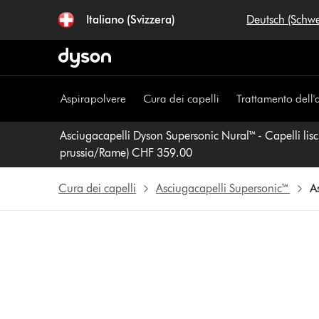
Salta
Italiano (Svizzera)
Deutsch (Schw
navigazione
Aspirapolvere
Cura dei capelli
Trattamento dell'
Asciugacapelli Dyson Supersonic Nural™ - Capelli lisci
prussia/Rame) CHF 359.00
Cura dei capelli
Asciugacapelli Supersonic™
A