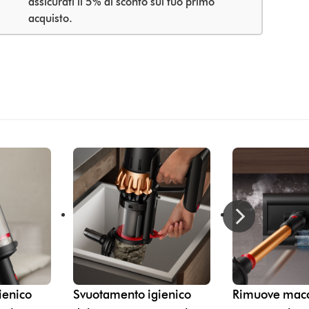
assicurati il 5% di sconto sul tuo primo
acquisto.
ienico
Svuotamento igienico
Rimuove mac