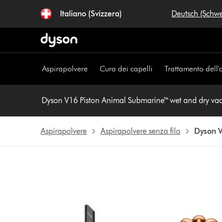
Salta
Italiano (Svizzera)
Deutsch (Schw
navigazione
Aspirapolvere
Cura dei capelli
Trattamento dell'
Dyson V16 Piston Animal Submarine™ wet and dry v
Aspirapolvere
Aspirapolvere senza filo
Dyson V