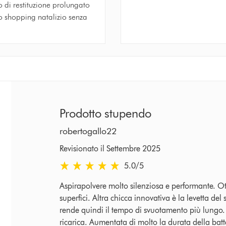
 di restituzione prolungato
o shopping natalizio senza
Prodotto stupendo
robertogallo22
Revisionato il Settembre 2025
5.0 stars out of 5 from Revisionato il Settembre 
5.0
/5
Aspirapolvere molto silenziosa e performante. Ott
superfici. Altra chicca innovativa è la levetta de
rende quindi il tempo di svuotamento più lungo. 
ricarica. Aumentata di molto la durata della bat