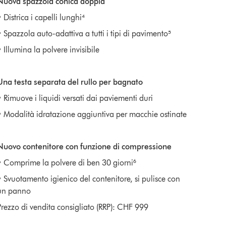
Nuova spazzola conica doppia
 Districa i capelli lunghi⁴
• Spazzola auto-adattiva a tutti i tipi di pavimento⁵
 Illumina la polvere invisibile
Una testa separata del rullo per bagnato
• Rimuove i liquidi versati dai paviementi duri
• Modalità idratazione aggiuntiva per macchie ostinate
Nuovo contenitore con funzione di compressione
• Comprime la polvere di ben 30 giorni⁶
• Svuotamento igienico del contenitore, si pulisce con
un panno
Prezzo di vendita consigliato (RRP): CHF 999