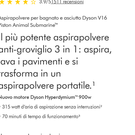
3.9 stars out of 5 from 1511 recensioni
3.9
/5
1511 recensioni
Aspirapolvere per bagnato e asciutto Dyson V16
Piston Animal Submarine™
Il più potente aspirapolvere
anti-groviglio 3 in 1: aspira,
lava i pavimenti e si
trasforma in un
aspirapolvere portatile.¹
Nuovo motore Dyson Hyperdymium™ 900w
• 315 watt d’aria di aspirazione senza interruzioni²
• 70 minuti di tempo di funzionamento³