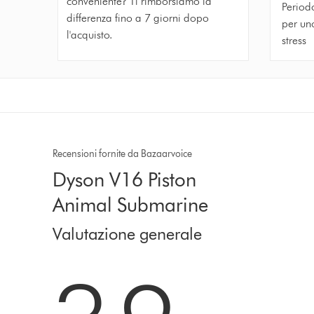
conveniente? Ti rimborsiamo la
Periodo
differenza fino a 7 giorni dopo
per un
l'acquisto.
stress
Recensioni fornite da Bazaarvoice
Dyson V16 Piston
Animal Submarine
Valutazione generale
3.9 stars out of 5 from 1511 recensioni