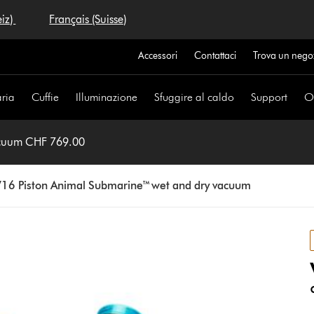
eiz)
Français (Suisse)
Accessori
Contattaci
Trova un nego
aria
Cuffie
Illuminazione
Sfuggire al caldo
Support
Of
acuum CHF 769.00
16 Piston Animal Submarine™ wet and dry vacuum