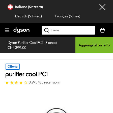
Salta
Italiano (Svizzera)
navigazione
Deutsch (Schweiz)
Français (Suisse)
Il
carrello
Cerca
è
su
vuoto
Dyson Purifier Cool PC1 (Bianco)
dyson.ch
Aggiungi al carrello
CHF 399.00
Offerta
3.9 stars out of 5 from 785
3.9
/5
785 recensioni
recensioni