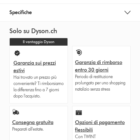
Specifiche
Solo su Dyson.ch
Il vantaggio Dyson
Garanzia di rimborso
Garanzia sui prezzi
entro 30 giorni
estivi
Periodo di restituzione
Hai trovato un prezzo più
prolungato per uno shopping
conveniente? Ti rimborsiamo
natalizio senza stress
la differenza fino a 7 giorni
dopo l'acquisto.
Consegna gratuita
Opzioni di pagamento
Preparati all'estate.
flessibili
Con TWINT