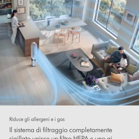
This
is
Riduce gli allergeni e i gas
a
carousel
Il sistema di filtraggio completamente
with
sigillato unisce un filtro HEPA e uno ai