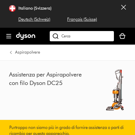
Salta
Italiano (Svizzera)
navigazione
Deutsch (Schweiz)
Français (Suisse)
Il
carrello
Cerca
è
su
vuoto
dyson.ch
Aspirapolvere
Assistenza per Aspirapolvere
con filo Dyson DC25
Purtroppo non siamo più in grado di fornire assistenza o parti di
ricambio per questo apparecchio.