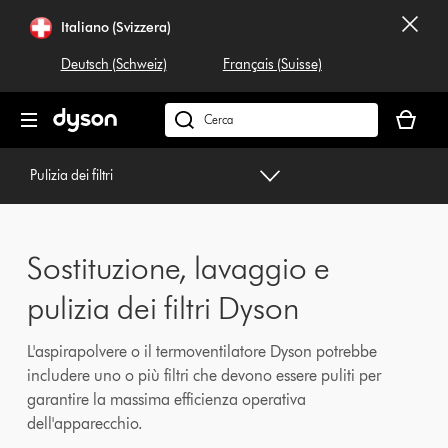
Salta
Italiano (Svizzera)
navigazione
Deutsch (Schweiz)
Français (Suisse)
Il
carrello
Cerca
è
su
vuoto
dyson.ch
Pulizia dei filtri
Sostituzione, lavaggio e
pulizia dei filtri Dyson
L'aspirapolvere o il termoventilatore Dyson potrebbe
includere uno o più filtri che devono essere puliti per
garantire la massima efficienza operativa
dell'apparecchio.