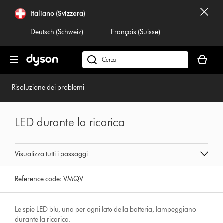
Salta
Italiano (Svizzera)
navigazione
Deutsch (Schweiz)
Français (Suisse)
Il
carrello
Cerca
è
su
vuoto
dyson.ch
Risoluzione dei problemi
LED durante la ricarica
Visualizza tutti i passaggi
Reference code:
VMQV
Le spie LED blu, una per ogni lato della batteria, lampeggiano
durante la ricarica.