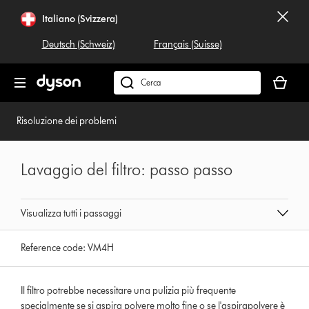
Salta
Italiano (Svizzera)
navigazione
Deutsch (Schweiz)
Français (Suisse)
Il
carrello
Cerca
è
su
vuoto
dyson.ch
Risoluzione dei problemi
Lavaggio del filtro: passo passo
Visualizza tutti i passaggi
Reference code:
VM4H
Il filtro potrebbe necessitare una pulizia più frequente
specialmente se si aspira polvere molto fine o se l'aspirapolvere è