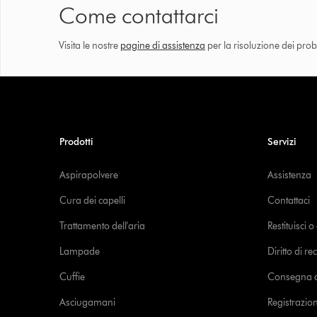
Come contattarci
Visita le nostre
pagine di assistenza
per la risoluzione dei prob
Prodotti
Servizi
Aspirapolvere
Assistenza
Cura dei capelli
Contattaci
Trattamento dell'aria
Restituisci 
Lampade
Diritto di re
Cuffie
Consegna de
Asciugamani
Registrazio