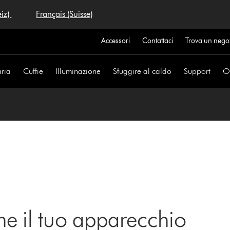
eiz)
Français (Suisse)
Accessori
Contattaci
Trova un nego
aria
Cuffie
Illuminazione
Sfuggire al caldo
Support
Of
ne il tuo apparecchio