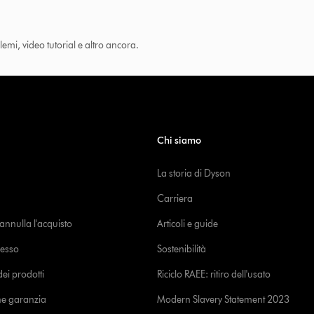
lemi, video tutorial e altro ancora.
Chi siamo
La storia di Dyson
Carriera
o annulla l'acquisto
Articoli e guide
cesso
Sostenibilità
i prodotti
Riciclo RAEE: ritiro dell'usato
ne garanzia
Modern Slavery Statement 2023