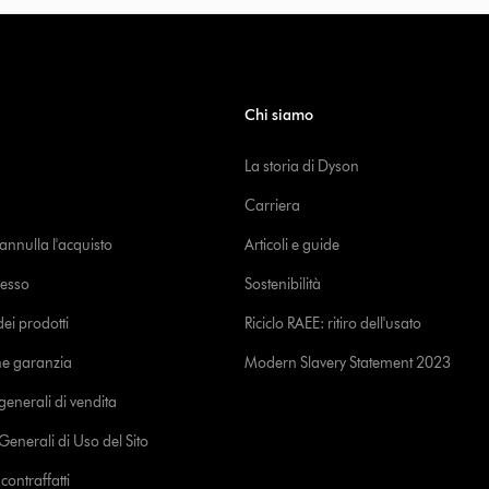
Chi siamo
La storia di Dyson
Carriera
o annulla l'acquisto
Articoli e guide
cesso
Sostenibilità
i prodotti
Riciclo RAEE: ritiro dell'usato
ne garanzia
Modern Slavery Statement 2023
generali di vendita
Generali di Uso del Sito
ontraffatti