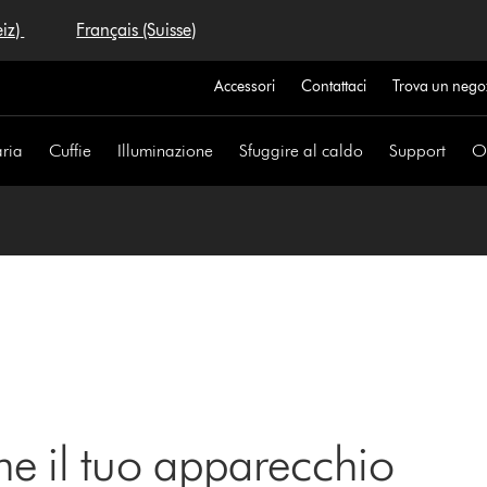
eiz)
Français (Suisse)
Accessori
Contattaci
Trova un nego
aria
Cuffie
Illuminazione
Sfuggire al caldo
Support
Of
ne il tuo apparecchio