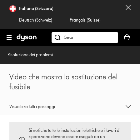
Salta
Italiano (Svizzera)
navigazione
Deutsch (Schweiz)
Français (Suisse)
Il
carrello
Cerca
è
su
vuoto
dyson.ch
Risoluzione dei problemi
Video che mostra la sostituzione del
fusibile
Visualizza tutti i passaggi
Si noti che tutte le installazioni elettriche e i lavori di
riparazione devono essere eseguiti da un