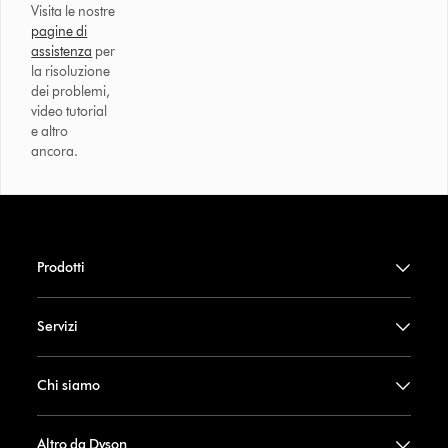
Visita le nostre
pagine di
assistenza
per
la risoluzione
dei problemi,
video tutorial
e altro
ancora.
Prodotti
Servizi
Chi siamo
Altro da Dyson