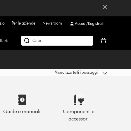
zio
Per le aziende
Newsroom
Accedi/Registrati
Il
ferte
Cerca
carrello
su
è
dyson.ch
vuoto
Visualizza tutti i passaggi
Guide e manuali
Componenti e
accessori