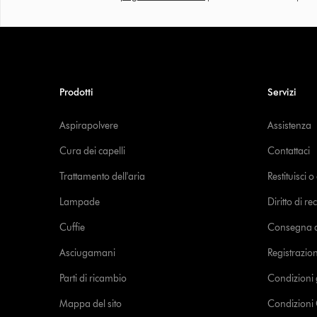
Prodotti
Servizi
Aspirapolvere
Assistenza
Cura dei capelli
Contattaci
Trattamento dell'aria
Restituisci 
Lampade
Diritto di re
Cuffie
Consegna de
Asciugamani
Registrazio
Parti di ricambio
Condizioni 
Mappa del sito
Condizioni 