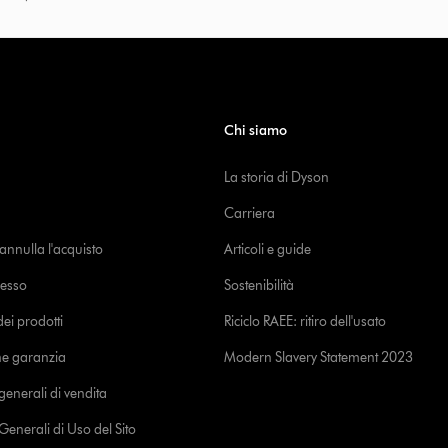
Chi siamo
La storia di Dyson
Carriera
o annulla l'acquisto
Articoli e guide
cesso
Sostenibilità
i prodotti
Riciclo RAEE: ritiro dell'usato
ne garanzia
Modern Slavery Statement 2023
generali di vendita
Generali di Uso del Sito