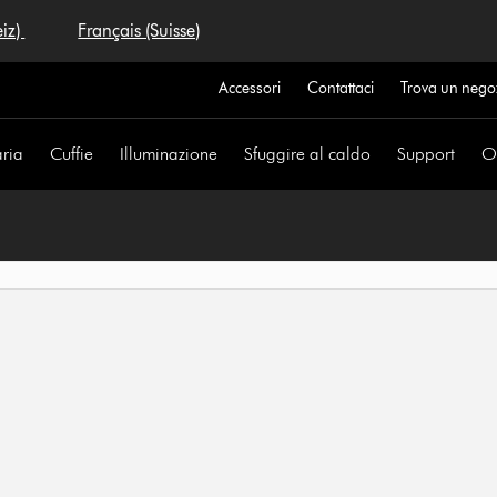
eiz)
Français (Suisse)
Accessori
Contattaci
Trova un nego
aria
Cuffie
Illuminazione
Sfuggire al caldo
Support
Of