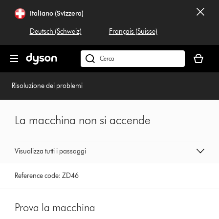
Salta
Italiano (Svizzera)
navigazione
Deutsch (Schweiz)
Français (Suisse)
Il
carrello
Cerca
è
su
vuoto
dyson.ch
Risoluzione dei problemi
La macchina non si accende
Visualizza tutti i passaggi
Reference code:
ZD46
Prova la macchina