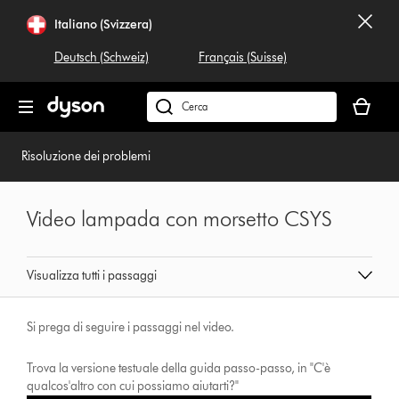
Salta
Italiano (Svizzera)
navigazione
Deutsch (Schweiz)
Français (Suisse)
Il
carrello
Cerca
è
su
vuoto
dyson.ch
Risoluzione dei problemi
Video lampada con morsetto CSYS
Visualizza tutti i passaggi
Si prega di seguire i passaggi nel video.
Trova la versione testuale della guida passo-passo, in "C'è
qualcos'altro con cui possiamo aiutarti?"