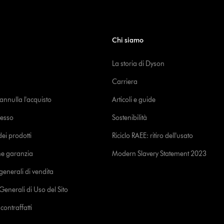
Chi siamo
La storia di Dyson
Carriera
o annulla l'acquisto
Articoli e guide
cesso
Sostenibilità
i prodotti
Riciclo RAEE: ritiro dell'usato
ne garanzia
Modern Slavery Statement 2023
generali di vendita
Generali di Uso del Sito
ontraffatti