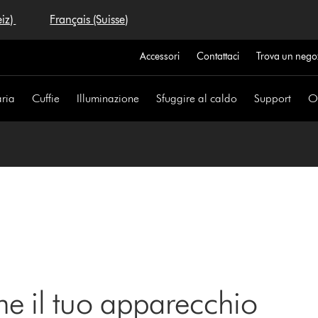
eiz)
Français (Suisse)
Accessori
Contattaci
Trova un nego
aria
Cuffie
Illuminazione
Sfuggire al caldo
Support
Of
ne il tuo apparecchio