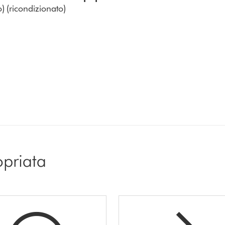
) (ricondizionato)
opriata