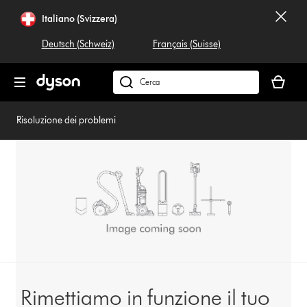
Salta
Italiano (Svizzera)
navigazione
Deutsch (Schweiz)
Français (Suisse)
Il
carrello
Cerca
è
su
vuoto
dyson.ch
Risoluzione dei problemi
Rimettiamo in funzione il tuo