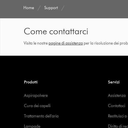
Home
Support
Come contattarci
Visita le nostre
pagine di assistenza
per la risoluzione dei prob
Prodotti
Servizi
Aspirapolvere
Assistenza
Cura dei capelli
Contattaci
Trattamento dell'aria
Restituisci 
Lampade
Diritto di re