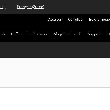
eiz)
Français (Suisse)
Accessori
Contattaci
Trova un nego
aria
Cuffie
Illuminazione
Sfuggire al caldo
Support
Of