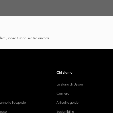
lemi, video tutorial e altro ancora.
Chi siamo
La storia di Dyson
Carriera
o annulla l'acquisto
Articoli e guide
cesso
Sostenibilità