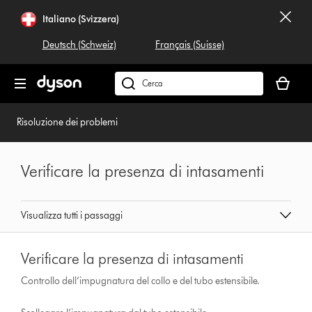
Salta
Italiano (Svizzera)
navigazione
Deutsch (Schweiz)
Français (Suisse)
Il
carrello
Cerca
è
su
vuoto
dyson.ch
Risoluzione dei problemi
Verificare la presenza di intasamenti
Visualizza tutti i passaggi
Verificare la presenza di intasamenti
Controllo dell’impugnatura del collo e del tubo estensibile.