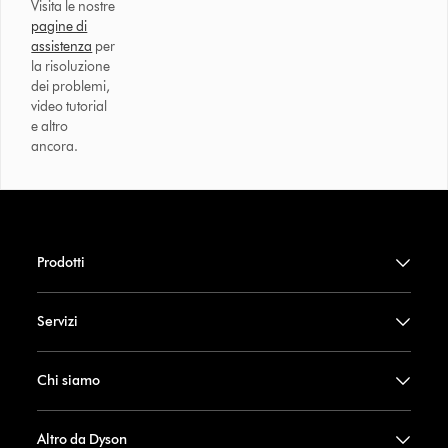
Visita le nostre
pagine di
assistenza
per
la risoluzione
dei problemi,
video tutorial
e altro
ancora.
Prodotti
Servizi
Chi siamo
Altro da Dyson