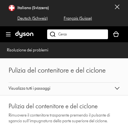
Salta
Italiano (Svizzera)
navigazione
Deutsch (Schweiz)
Français (Suisse)
Il
carrello
Cerca
è
su
vuoto
dyson.ch
Risoluzione dei problemi
Pulizia del contenitore e del ciclone
Visualizza tutti i passaggi
Pulizia del contenitore e del ciclone
Rimuovere il contenitore trasparente premendo il pulsante di
sgancio sull’impugnatura della parte superiore del ciclone.