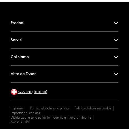
Prodotti
Servizi
Chi siamo
Altro da Dyson
Svizzera (Italiano)
Impressum
Politica globale sulla privacy
Politica globale sui cookie
Impostazioni cookies
Dichiarazione sulla schiavitù moderna e il lavoro minorile
Avviso sui dati