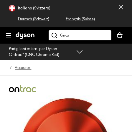
Salta
Italiano (Svizzera)
navigazione
Deutsch (Schweiz)
Français (Suisse)
Il
carrello
Cerca
è
su
Padiglioni esterni per Dyson
vuoto
dyson.ch
OnTrac™ (CNC Chrome Red)
Accessori