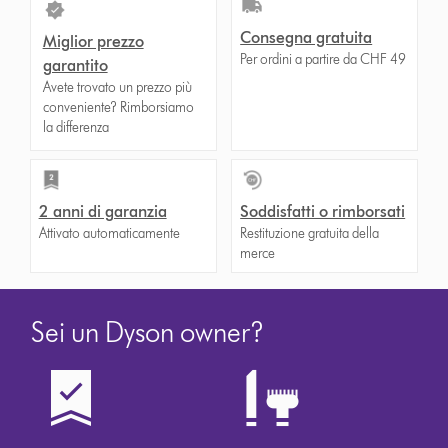
Consegna gratuita
Miglior prezzo
Per ordini a partire da CHF 49
garantito
Avete trovato un prezzo più
conveniente? Rimborsiamo
la differenza
2 anni di garanzia
Soddisfatti o rimborsati
Attivato automaticamente
Restituzione gratuita della
merce
Sei un Dyson owner?