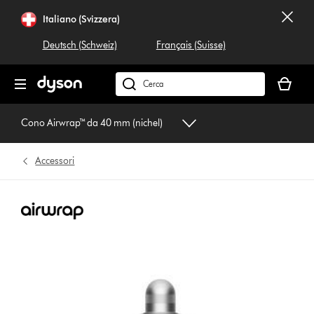
Salta
Italiano (Svizzera)
navigazione
Deutsch (Schweiz)
Français (Suisse)
Il
carrello
Cerca
è
su
vuoto
dyson.ch
Cono Airwrap™ da 40 mm (nichel)
Accessori