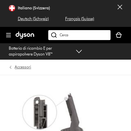
Salta
Italiano (Svizzera)
navigazione
Deutsch (Schweiz)
Français (Suisse)
Il
carrello
Cerca
è
su
Batteria di ricambio E per
vuoto
dyson.ch
aspirapolvere Dyson V8™
Accessori