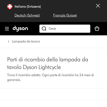
Italiano (Svizzera)
Deutsch (Schweiz)
Français (Suisse)
Il
carrello
Cerca
è
su
vuoto
dyson.ch
Lampada da lavoro
Parti di ricambio della lampada da
tavolo Dyson Lightcycle
Trova il ricambio adatto. Ogni parte di ricambio ha 24 mesi di
garanzia.