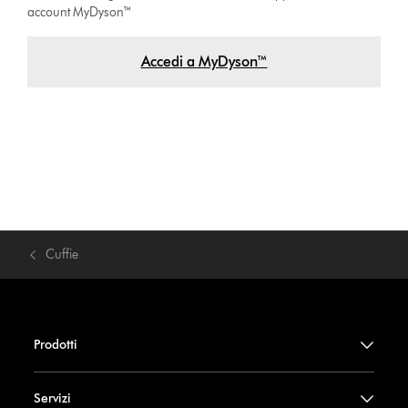
account MyDyson™
Accedi a MyDyson™
Cuffie
Prodotti
Servizi