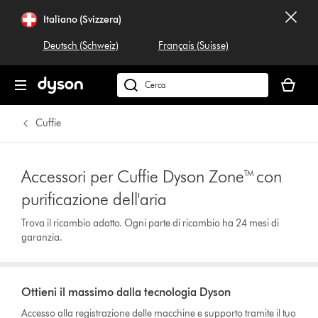
Italiano (Svizzera)
Deutsch (Schweiz)
Français (Suisse)
Il
carrello
Cerca
è
su
vuoto
dyson.ch
Cuffie
Accessori per Cuffie Dyson Zone™ con
purificazione dell'aria
Trova il ricambio adatto. Ogni parte di ricambio ha 24 mesi di
garanzia.
Ottieni il massimo dalla tecnologia Dyson
Accesso alla registrazione delle macchine e supporto tramite il tuo