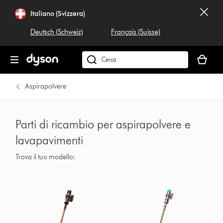
Italiano (Svizzera)
Deutsch (Schweiz)
Français (Suisse)
Il
carrello
Cerca
è
su
vuoto
dyson.ch
Aspirapolvere
Parti di ricambio per aspirapolvere e
lavapavimenti
Trova il tuo modello: