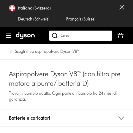
Italiano (Svizzera)
Deutsch (Schweiz)
Français (Suisse)
Il
carrello
Cerca
è
su
vuoto
dyson.ch
Scegli il tuo aspirapolvere Dyson V8™
Aspirapolvere Dyson V8™ (con filtro pre
motore a punta/ batteria D)
Trova il ricambio adatto. Ogni parte di ricambio ha 24 mesi di
garanzia.
Batterie e caricatori