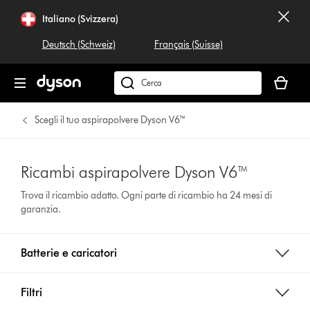
Italiano (Svizzera)
Deutsch (Schweiz)
Français (Suisse)
Il
carrello
Cerca
è
su
vuoto
dyson.ch
Scegli il tuo aspirapolvere Dyson V6™
Ricambi aspirapolvere Dyson V6™
Trova il ricambio adatto. Ogni parte di ricambio ha 24 mesi di
garanzia.
Batterie e caricatori
Filtri