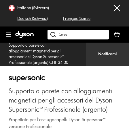
Salta
Italiano (Svizzera)
navigazione
Deutsch (Schweiz)
Français (Suisse)
Il
carrello
Cerca
è
su
Supporto a parete con
vuoto
dyson.ch
alloggiamenti magnetici per gli
Notificami
accessori del Dyson Supersonic™
Professionale (argento) CHF 34.00
Supporto a parete con alloggiamenti
magnetici per gli accessori del Dyson
Supersonic™ Professionale (argento)
Progettato per l’asciugacapelli Dyson Supersonic™
versione Professionale