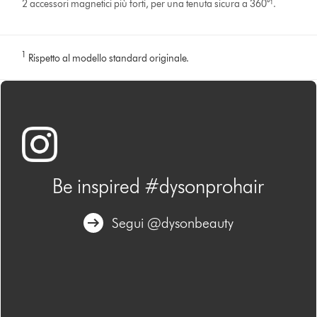
2 accessori magnetici più forti, per una tenuta sicura a 360°¹.
1
Rispetto al modello standard originale.
Be inspired #dysonprohair
Segui @dysonbeauty