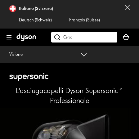
Salta
Italiano (Svizzera)
navigazione
Deutsch (Schweiz)
Français (Suisse)
Il
carrello
Cerca
è
su
vuoto
dyson.ch
Visione
L'asciugacapelli Dyson Supersonic™
Professionale