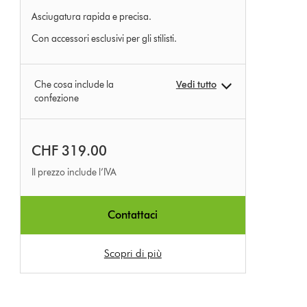
of
Asciugatura rapida e precisa.
5
Con accessori esclusivi per gli stilisti.
from
8268
recensioni
Che cosa include la
Vedi tutto
confezione
CHF 319.00
Il prezzo include l’IVA
Contattaci
Scopri di più