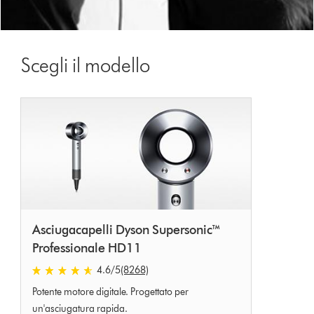
Scegli il modello
Asciugacapelli Dyson Supersonic™
Professionale HD11
4.6
/5
(8268)
4.6
Potente motore digitale. Progettato per
stars
out
un'asciugatura rapida.