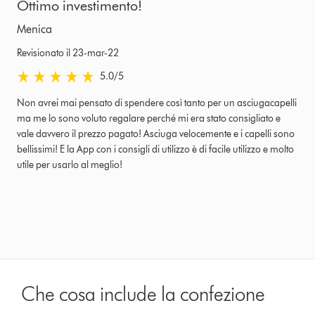
Ottimo investimento!
Menica
Revisionato il 23-mar-22
5.0 stars out of 5 from Revisionato il 23-mar-22 recensioni
5.0
/5
Non avrei mai pensato di spendere così tanto per un asciugacapelli
ma me lo sono voluto regalare perché mi era stato consigliato e
vale davvero il prezzo pagato! Asciuga velocemente e i capelli sono
bellissimi! E la App con i consigli di utilizzo è di facile utilizzo e molto
utile per usarlo al meglio!
Che cosa include la confezione