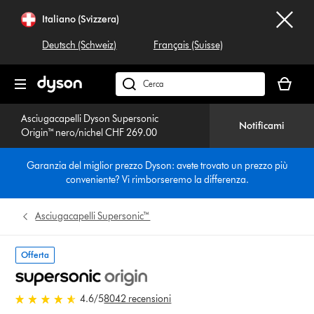
Salta
Italiano (Svizzera)
navigazione
Deutsch (Schweiz)
Français (Suisse)
Il
carrello
Cerca
è
su
vuoto
Asciugacapelli Dyson Supersonic
dyson.ch
Notificami
Origin™ nero/nichel CHF 269.00
Garanzia del miglior prezzo Dyson: avete trovato un prezzo più
conveniente? Vi rimborseremo la differenza.
Asciugacapelli Supersonic™
Offerta
4.6 stars out of 5 from 8042
4.6
/5
8042 recensioni
recensioni