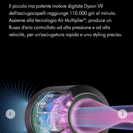
with
Il piccolo ma potente motore digitale Dyson V9
slides.
dell'asciugacapelli raggiunge 110.000 giri al minuto.
Use
Assieme alla tecnologia Air Multiplier™, produce un
Next
flusso d'aria controllato ad alta pressione e ad alta
and
velocità, per un'asciugatura rapida e uno styling preciso.
Previous
buttons
to
navigate,
or
jump
to
a
slide
with
the
slide
dots.