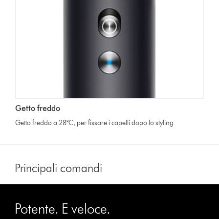
Getto freddo
Getto freddo a 28°C, per fissare i capelli dopo lo styling
Principali comandi
This
is
Potente. E veloce.
a
carousel