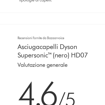
Recensioni fornite da Bazaarvoice
Asciugacapelli Dyson
Supersonic™ (nero) HD07
Valutazione generale
4.6 stars out of 5 from 8268 recensioni
4.6
/5