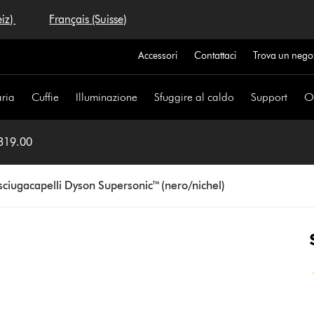
eiz)
Français (Suisse)
Accessori
Contattaci
Trova un nego
aria
Cuffie
Illuminazione
Sfuggire al caldo
Support
Of
 319.00
sciugacapelli Dyson Supersonic™ (nero/nichel)