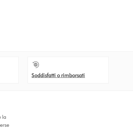
Soddisfatti o rimborsati
 la
verse