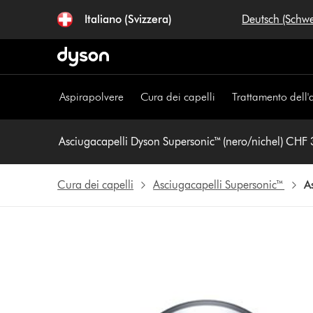
Salta
Italiano (Svizzera)
Deutsch (Schw
navigazione
Aspirapolvere
Cura dei capelli
Trattamento dell'
Asciugacapelli Dyson Supersonic™ (nero/nichel) CHF
Cura dei capelli
Asciugacapelli Supersonic™
A