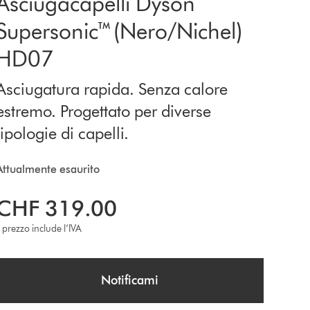
Asciugacapelli Dyson
Supersonic™ (Nero/Nichel)
HD07
Asciugatura rapida. Senza calore
estremo. Progettato per diverse
tipologie di capelli.
Attualmente esaurito
CHF 319.00
l prezzo include l’IVA
Notificami