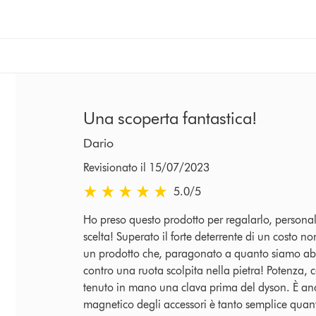
Una scoperta fantastica!
Dario
Revisionato il 15/07/2023
5.0 stars out of 5 from Revisionato il 15/07/2023
5.0
/5
Ho preso questo prodotto per regalarlo, personalm
scelta! Superato il forte deterrente di un costo n
un prodotto che, paragonato a quanto siamo abi
contro una ruota scolpita nella pietra! Potenza, c
tenuto in mano una clava prima del dyson. È an
magnetico degli accessori è tanto semplice quanto