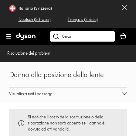
Salta
Italiano (Svizzera)
navigazione
Deutsch (Schweiz)
Français (Suisse)
Il
carrello
Cerca
è
su
vuoto
dyson.ch
Risoluzione dei problemi
Danno alla posizione della lente
Visualizza tutti i passaggi
Si noti che il costo della sostituzione o della
riparazione non sarà coperto se il danno è
dovuto ad atti vandalici.