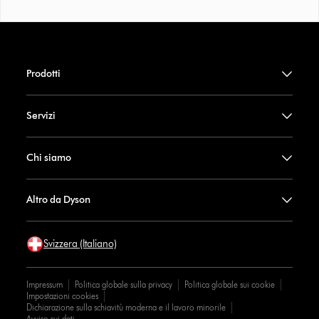
Prodotti
Servizi
Chi siamo
Altro da Dyson
Svizzera (Italiano)
Impressum
Politica globale sulla privacy
Politica globale sui cookie
Impostazioni cookies
Dichiarazione sulla schiavitù moderna e il lavoro minorile
Avviso sui dati