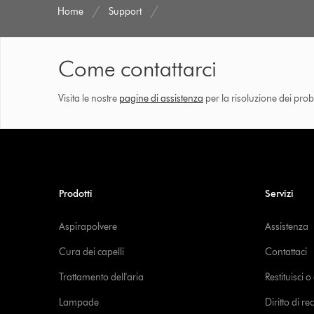
Home
Support
Come contattarci
Visita le nostre
pagine di assistenza
per la risoluzione dei prob
Prodotti
Servizi
Aspirapolvere
Assistenza
Cura dei capelli
Contattaci
Trattamento dell'aria
Restituisci 
Lampade
Diritto di re