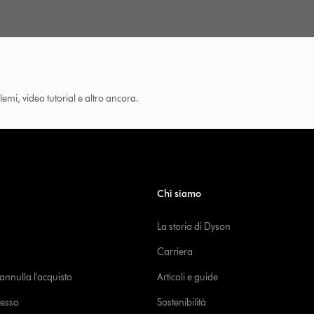
lemi, video tutorial e altro ancora.
Chi siamo
La storia di Dyson
Carriera
o annulla l'acquisto
Articoli e guide
cesso
Sostenibilità