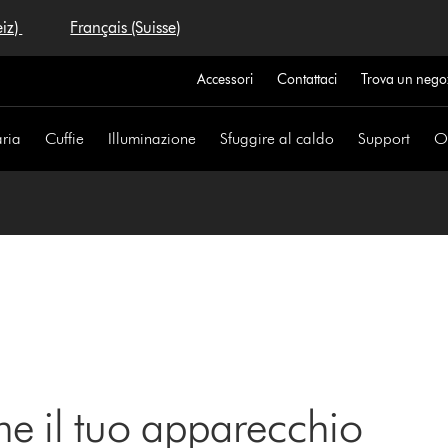
eiz)
Français (Suisse)
Accessori
Contattaci
Trova un nego
aria
Cuffie
Illuminazione
Sfuggire al caldo
Support
Of
ne il tuo apparecchio