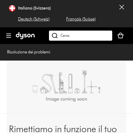
Salta
Italiano (Svizzera)
navigazione
Deutsch (Schweiz)
Français (Suisse)
Il
carrello
Cerca
è
su
vuoto
dyson.ch
Risoluzione dei problemi
Rimettiamo in funzione il tuo