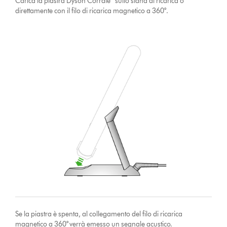
Carica la piastra Dyson Corrale™ sullo stand di ricarica o
direttamente con il filo di ricarica magnetico a 360°.
Se la piastra è spenta, al collegamento del filo di ricarica
magnetico a 360° verrà emesso un segnale acustico.