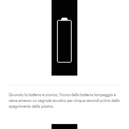
Quando la batteria è scarica, l'icona della batteria lampeggia e
viene emesso un segnale acustico per cinque secondi prima dello
spegnimento della piastra.