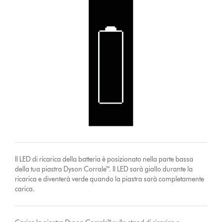
Il LED di ricarica della batteria è posizionato nella parte bassa
della tua piastra Dyson Corrale™. Il LED sarà giallo durante la
ricarica e diventerà verde quando la piastra sarà completamente
carica.