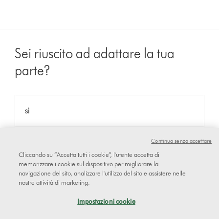
Sei riuscito ad adattare la tua
parte?
sì
Continua senza accettare
No
Cliccando su “Accetta tutti i cookie”, l'utente accetta di
memorizzare i cookie sul dispositivo per migliorare la
navigazione del sito, analizzare l'utilizzo del sito e assistere nelle
Consultare la guida passo per passo su come
nostre attività di marketing.
sostituire il rullo morbido della spazzola
Impostazioni cookie