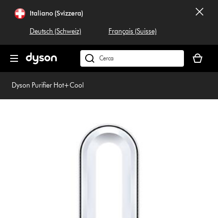
Salta
Italiano (Svizzera)
navigazione
Deutsch (Schweiz)
Français (Suisse)
Il
carrello
Cerca
è
su
vuoto
dyson.ch
Dyson Purifier Hot+Cool