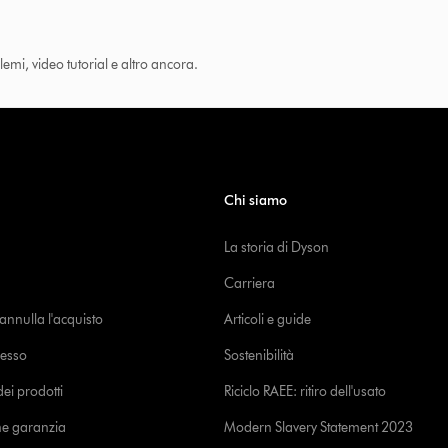
lemi, video tutorial e altro ancora.
Chi siamo
La storia di Dyson
Carriera
o annulla l'acquisto
Articoli e guide
cesso
Sostenibilità
i prodotti
Riciclo RAEE: ritiro dell'usato
ne garanzia
Modern Slavery Statement 2023