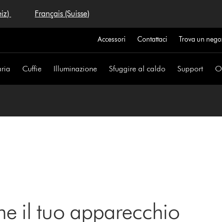
eiz)
Français (Suisse)
Accessori
Contattaci
Trova un nego
aria
Cuffie
Illuminazione
Sfuggire al caldo
Support
Of
ne il tuo apparecchio