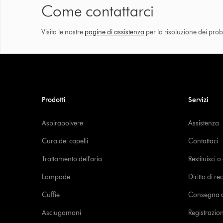
Come contattarci
Visita le nostre
pagine di assistenza
per la risoluzione dei prob
Prodotti
Servizi
Aspirapolvere
Assistenza
Cura dei capelli
Contattaci
Trattamento dell'aria
Restituisci 
Lampade
Diritto di re
Cuffie
Consegna de
Asciugamani
Registrazio